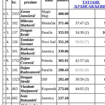
#
Klub
Bodovi
br.
prezime
ТАТЈАНЕ
ЉУБИСАВЉЕВ
Zoran
Magic
o
1.
3355
400.00
Janošević
Map
Milovan
+
2.
102
Maslačak
371.46
37:47 (2)
Marković
Dragan
+
3.
137
Paraćin
355.93
34:30 (1)
1
Krstić
Tomislav
-
4.
126
Novi Sad
351.29
50:02 (7)
Šeremet
Radovan
-
5.
101
Jasenica
339.06
Marković
Dejan
+
6.
1752
Pobeda
305.91
41:57 (4)
Čvorović
Dejan
-
7.
141
Paraćin
298.43
62:02 (9)
Radovanović
Dragan
-
8.
1323
DIF
292.49
39:59 (3)
Strelić
Vlastimir
-
9.
463
Kopaonik
273.66
44:02 (5)
Marjanović
Ivan
+
10.
682
Jasenica
237.10
Bukumirić