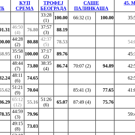
КУП
ТРОФЕЈ
САШЕ
45. 
ИЋ
СРЕМА
БЕОГРАДА
ПАЛИНКАША
33:28
100.00
66:32 (1)
100.00
35:
(1)
46:50
37:57
91.31
76.80
88.19
(4)
(3)
44:28
42:37
00.00
80.88
78.53
54:
(2)
(5)
35:58
37:17
68.95
100.00
89.76
45:
(1)
(2)
48:44
38:35
73.80
86.74
70:07 (2)
94.89
42:
(7)
(4)
48:11
82.24
74.65
62:
(6)
51:21
55.62
70.04
85:41 (3)
77.65
41:
(9)
65:12
51:26
86.29
55.16
65.07
87:49 (4)
75.76
(12)
(6)
44:59
78.35
79.96
59:
(3)
49:15
73.03
(8)