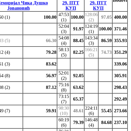
Bodovi
Меморијал Чика Душко
29. ПТТ
29. ПТТ
Јовановић
КУП
КУП
47:53
128:06
50 (1)
100.00
100.00
97.05
400.00
(1)
(2)
52:04
124:19
91.97
100.00
371.46
(3)
(1)
54:08
143:34
03 (5)
66.30
88.45
86.59
355.93
(4)
(3)
58:13
166:21
12 (4)
79.28
82.25
74.73
351.29
(5)
(5)
51 (3)
83.62
339.06
52:01
54 (8)
56.97
92.05
305.91
(2)
75:16
08 (2)
87.12
63.62
298.43
(8)
73:15
65.37
292.49
(7)
98:30
224:11
49 (7)
59.91
48.61
55.45
273.66
(10)
(6)
60:19
146:48
79.39
84.68
237.10
(6)
(4)