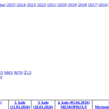
ina
| |
2025
| |
2024
| |
2023
| |
2022
| |
2021
| |
2020
| |
2019
| |
2018
| |
2017
| |
2016
| 
5
| |
M65
| |
M70
| |
Ž12
|
0
|
)
2. kolo
3. kolo
4. kolo (05.04.2026)
(21.03.2026)
(28.03.2026)
МЕМОРИЈАЛ
Метропо