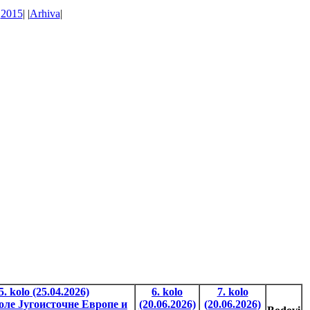
|
2015
| |
Arhiva
|
5. kolo (25.04.2026)
6. kolo
7. kolo
ле Југоисточне Европе и
(20.06.2026)
(20.06.2026)