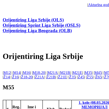
|
Aktuelna god
Orijentiring Liga Srbije (OLS)
Orijentiring Sprint Liga Srbije (OSLS)
Orijentiring Liga Beograda (OLB)
Orijentiring Liga Srbije
|
M12
| |
M14
| |
M16
| |
M18-20
| |
M21A
| |
M21B
| |
M21E
| |
M35
| |
M45
| |
M5
|
Ž14
| |
Ž16
| |
Ž18-20
| |
Ž21A
| |
Ž21B
| |
Ž21E
| |
Ž35
| |
Ž45
| |
Ž55
| |
Ž65
| |
Ž7
M55
1. kolo (08.03.2026
Reg.
Ime i
МЕМОРИЈАЛ