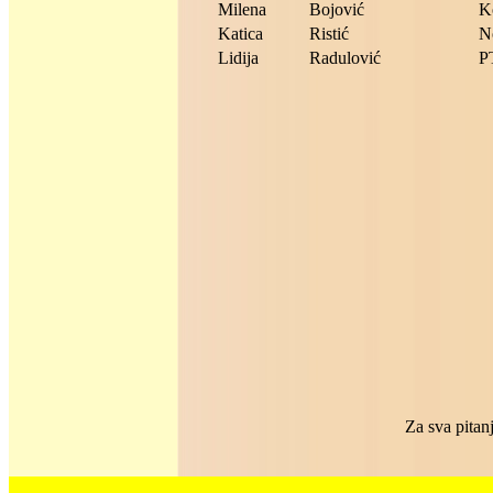
Milena
Bojović
K
Katica
Ristić
N
Lidija
Radulović
P
Za sva pitanj