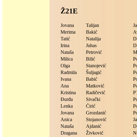
Ž21E
Jovana
Talijan
Ja
Merima
Bakić
A
Tatić
Natalija
D
Irina
Juhas
D
Nataša
Petrović
M
Milica
Bilić
P
Olga
Stanojević
P
Radmila
Šuljagić
P
Ivana
Babić
P
Ana
Matković
P
Kristina
Radičević
P
Đurđa
Sivački
P
Lenka
Ćirić
P
Jovana
Grozdanić
P
Anica
Stojanović
Ja
Nataša
Ajdanić
D
Dragana
Živković
N