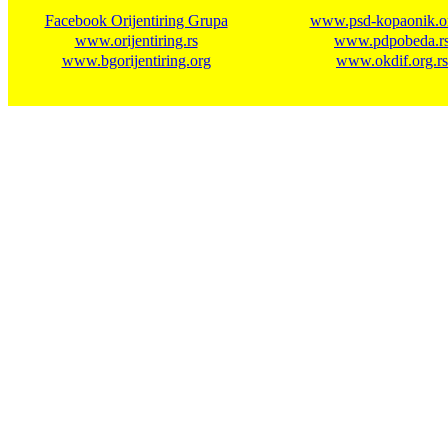
Facebook Orijentiring Grupa
www.psd-kopaonik.or
www.orijentiring.rs
www.pdpobeda.r
www.bgorijentiring.org
www.okdif.org.rs