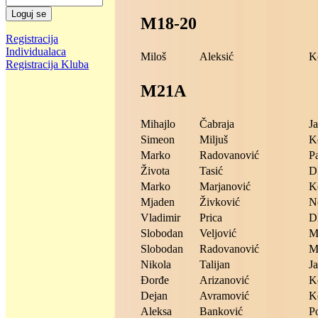
M18-20
Registracija
Individualaca
Miloš
Aleksić
K
Registracija Kluba
M21A
Mihajlo
Čabraja
Ja
Simeon
Miljuš
K
Marko
Radovanović
P
Života
Tasić
D
Marko
Marjanović
K
Mjaden
Živković
N
Vladimir
Prica
D
Slobodan
Veljović
M
Slobodan
Radovanović
M
Nikola
Talijan
Ja
Đorđe
Arizanović
K
Dejan
Avramović
K
Aleksa
Banković
P