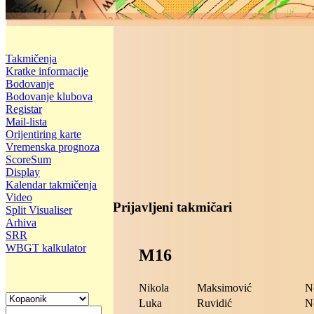
Takmičenja
Kratke informacije
Bodovanje
Bodovanje klubova
Registar
Mail-lista
Orijentiring karte
Vremenska prognoza
ScoreSum
Display
Kalendar takmičenja
Video
Prijavljeni takmičari
Split Visualiser
Arhiva
SRR
WBGT kalkulator
M16
Nikola
Maksimović
N
Luka
Ruvidić
N