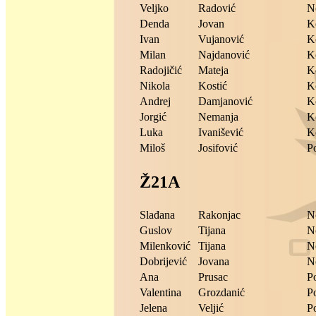
Veljko
Radović
N
Denda
Jovan
K
Ivan
Vujanović
K
Milan
Najdanović
K
Radojičić
Mateja
K
Nikola
Kostić
K
Andrej
Damjanović
K
Jorgić
Nemanja
K
Luka
Ivanišević
K
Miloš
Josifović
P
Ž21A
Slađana
Rakonjac
N
Guslov
Tijana
N
Milenković
Tijana
N
Dobrijević
Jovana
N
Ana
Prusac
P
Valentina
Grozdanić
P
Jelena
Veljić
P