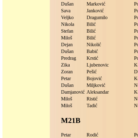
Dušan
Marković
P
Sava
Janković
P
Veljko
Dragumilo
P
Nikola
Bilić
P
Stefan
Bilić
P
Miloš
Bilić
P
Dejan
Nikolić
P
Dušan
Babić
P
Predrag
Krstić
P
Zika
Ljubenovic
K
Zoran
Pešić
D
Petar
Bojović
K
Dušan
Miljković
N
Damjanović
Aleksandar
K
Miloš
Ristić
N
Miloš
Tadić
N
M21B
Petar
Rodić
P