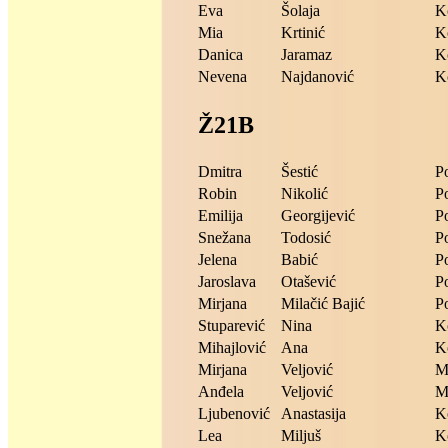
Eva
Šolaja
K
Mia
Krtinić
K
Danica
Jaramaz
K
Nevena
Najdanović
K
Ž21B
Dmitra
Šestić
P
Robin
Nikolić
P
Emilija
Georgijević
P
Snežana
Todosić
P
Jelena
Babić
P
Jaroslava
Otašević
P
Mirjana
Milačić Bajić
P
Stuparević
Nina
K
Mihajlović
Ana
K
Mirjana
Veljović
M
Anđela
Veljović
M
Ljubenović
Anastasija
K
Lea
Miljuš
K