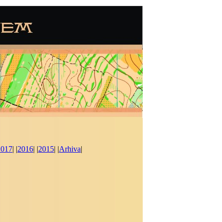
2017
| |
2016
| |
2015
| |
Arhiva
|