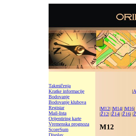
Takmičenja
Kratke informacije
|
A
Bodovanje
Bodovanje klubova
Registar
|
M12
| |
M14
| |
M16
| 
Mail-lista
|
Ž12
| |
Ž14
| |
Ž16
| |
Ž
Orijentiring karte
Vremenska prognoza
M12
ScoreSum
Display