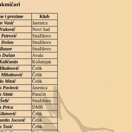
akmičari
me i prezime
Klub
in Vasić
Jasenica
 Vuković
Novi Sad
 Petrović
Stražilovo
 Došen
Stražilovo
 Bauer
Stražilovo
n Dušan
Avala
Kaličanin
Košutnjak
Milutinović
Čelik
 Milutinović
Čelik
lo Minić
Čelik
a Pavlovic
Jasenica
 Simic
Paraćin
Šelić
Stražilovo
 Prica
DMB
ilanović
Čelik
antin Jocović
Čelik
a Tasić
Čelik