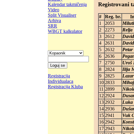
Registrovani t
Kalendar takmičenja
Video
Split Visualiser
#
Reg. br.
I
Arhiva
1
2053
Milut
SRR
2
2273
Relja
WBGT kalkulator
3
2612
David
4
2631
David
5
2632
Petar
6
2636
Pega
7
2750
Uroš 
8
2824
Ilija 
9
2825
Lazar
Registracija
Individualaca
10
2833
Mihaj
Registracija Kluba
11
2899
Nikol
12
2924
Dusan
13
2932
Luka 
14
2936
Dušan
15
2941
Vuk G
16
2942
Konst
17
2943
Nikol