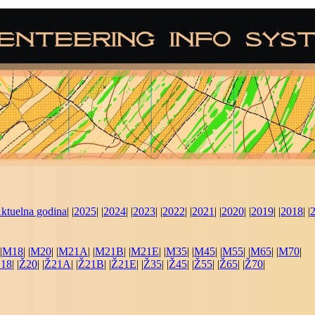
ktuelna godina
| |
2025
| |
2024
| |
2023
| |
2022
| |
2021
| |
2020
| |
2019
| |
2018
| |
|
M18
| |
M20
| |
M21A
| |
M21B
| |
M21E
| |
M35
| |
M45
| |
M55
| |
M65
| |
M70
|
18
| |
Ž20
| |
Ž21A
| |
Ž21B
| |
Ž21E
| |
Ž35
| |
Ž45
| |
Ž55
| |
Ž65
| |
Ž70
|