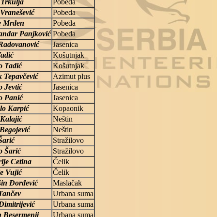
 Trkulja
Pobeda
Vranešević
Pobeda
e Mrđen
Pobeda
andar Panjković
Pobeda
 Radovanović
Jasenica
adić
Košutnjak
 Tadić
Košutnjak
 Tepavčević
Azimut plus
 Jevtić
Jasenica
o Panić
Jasenica
lo Karpić
Kopaonik
Kalajić
Neštin
 Begojević
Neštin
Šarić
Stražilovo
 Šarić
Stražilovo
ije Cetina
Čelik
je Vujić
Čelik
in Đorđević
Maslačak
 Tančev
Urbana suma
Dimitrijević
Urbana suma
n Besermenji
Urbana suma