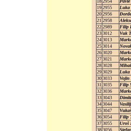
18
2954
Pavle
19
2955
Luka 
20
2956
Đorđ
21
2958
Aleks
22
2989
Filip
23
3012
Vuk T
24
3013
Marko
25
3014
Novak
26
3020
Marko
27
3021
Mark
28
3028
Mihai
29
3029
Luka 
30
3033
Vojin
31
3035
Filip 
32
3036
Marko
33
3043
Dimitr
34
3044
Vasili
35
3047
Vukaš
36
3054
Filip
37
3055
Uroš 
38
3056
Stefa