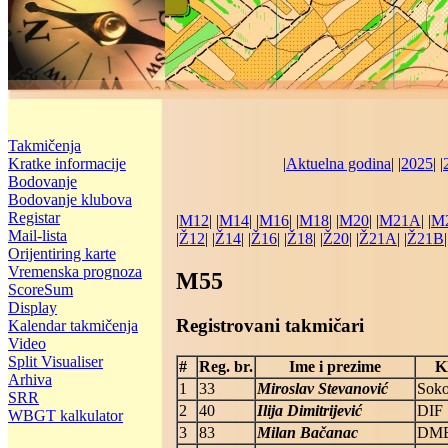
Takmičenja
Kratke informacije
|
Aktuelna godina
| |
2025
| |
Bodovanje
Bodovanje klubova
Registar
|
M12
| |
M14
| |
M16
| |
M18
| |
M20
| |
M21A
| |
M
Mail-lista
|
Ž12
| |
Ž14
| |
Ž16
| |
Ž18
| |
Ž20
| |
Ž21A
| |
Ž21B
|
Orijentiring karte
Vremenska prognoza
M55
ScoreSum
Display
Registrovani takmičari
Kalendar takmičenja
Video
Split Visualiser
#
Reg. br.
Ime i prezime
K
Arhiva
1
33
Miroslav Stevanović
Soko
SRR
2
40
Ilija Dimitrijević
DIF
WBGT kalkulator
3
83
Milan Bačanac
DM