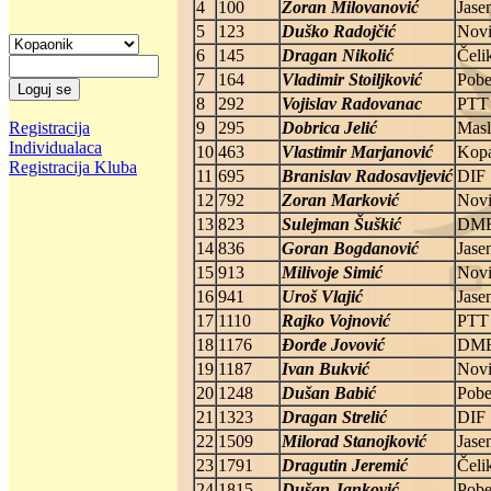
4
100
Zoran Milovanović
Jase
5
123
Duško Radojčić
Novi
6
145
Dragan Nikolić
Čeli
7
164
Vladimir Stoiljković
Pob
8
292
Vojislav Radovanac
PTT
9
295
Dobrica Jelić
Masl
Registracija
Individualaca
10
463
Vlastimir Marjanović
Kop
Registracija Kluba
11
695
Branislav Radosavljević
DIF
12
792
Zoran Marković
Novi
13
823
Sulejman Šuškić
DM
14
836
Goran Bogdanović
Jase
15
913
Milivoje Simić
Novi
16
941
Uroš Vlajić
Jase
17
1110
Rajko Vojnović
PTT
18
1176
Đorđe Jovović
DM
19
1187
Ivan Bukvić
Novi
20
1248
Dušan Babić
Pob
21
1323
Dragan Strelić
DIF
22
1509
Milorad Stanojković
Jase
23
1791
Dragutin Jeremić
Čeli
24
1815
Dušan Janković
Pob