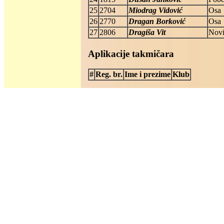
25
2704
Miodrag Vidović
Osa
26
2770
Dragan Borković
Osa
27
2806
Dragiša Vit
Novi
Aplikacije takmičara
#
Reg. br.
Ime i prezime
Klub