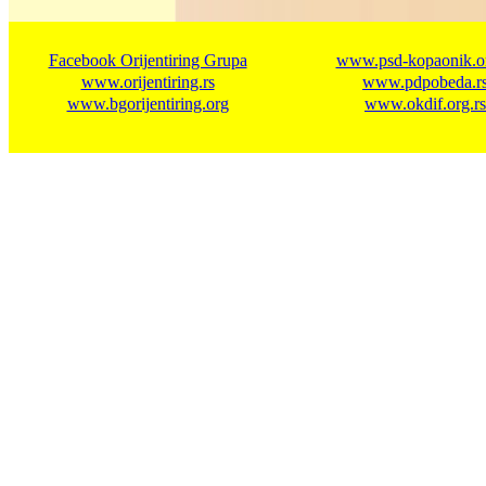
Facebook Orijentiring Grupa
www.psd-kopaonik.or
www.orijentiring.rs
www.pdpobeda.r
www.bgorijentiring.org
www.okdif.org.rs