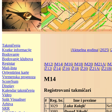
Takmičenja
Kratke informacije
|
Aktuelna godina
| |
2025
| |
Bodovanje
Bodovanje klubova
Registar
|
M12
| |
M14
| |
M16
| |
M18
| |
M20
| |
M21A
| |
M
Mail-lista
|
Ž12
| |
Ž14
| |
Ž16
| |
Ž18
| |
Ž20
| |
Ž21A
| |
Ž21B
|
Orijentiring karte
Vremenska prognoza
M14
ScoreSum
Display
Registrovani takmičari
Kalendar takmičenja
Video
Split Visualiser
#
Reg. br.
Ime i prezime
Arhiva
1
3029
Luka Kalajić
Neš
SRR
2
3080
Đurađ Nikolić
Po