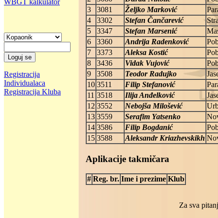
WBGT kalkulator
3
3081
Željko Marković
Par
4
3302
Stefan Čančarević
Str
5
3347
Stefan Marsenić
Mas
6
3360
Andrija Radenković
Po
7
3373
Aleksa Kostić
Po
8
3436
Vidak Vujović
Po
9
3508
Teodor Radujko
Jas
Registracija
Individualaca
10
3511
Filip Stefanović
Par
Registracija Kluba
11
3518
Ilija Anđelković
Jas
12
3552
Nebojša Milošević
Urb
13
3559
Serafim Yatsenko
Nov
14
3586
Filip Bogdanić
Po
15
3588
Aleksandr Kriazhevskikh
Nov
Aplikacije takmičara
#
Reg. br.
Ime i prezime
Klub
Za sva pitanj