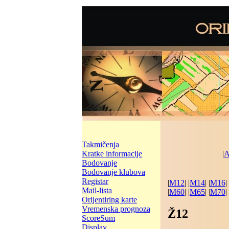
Takmičenja
Kratke informacije
|
A
Bodovanje
Bodovanje klubova
Registar
|
M12
| |
M14
| |
M16
| 
Mail-lista
|
M60
| |
M65
| |
M70
| 
Orijentiring karte
Vremenska prognoza
Ž12
ScoreSum
Display