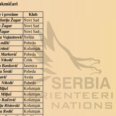
akmičari
 i prezime
Klub
arija Žagar
Novi Sad
a Žagar
Novi Sad
Žagar
Novi Sad
a Vujasinović
Neštin
ndžić
Pobeda
rtinić
Košutnjak
 Marković
Pobeda
 Nikolić
Čelik
 Banković
Jasenica
a Šestić
Pobeda
avić
Avala
 Nikolić
Pobeda
iljuš
Košutnjak
 Miljuš
Košutnjak
a Raičević
Košutnjak
ja Ristovski
Košutnjak
a Rodić
Košutnjak