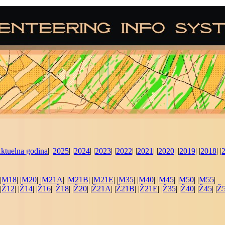
ktuelna godina
| |
2025
| |
2024
| |
2023
| |
2022
| |
2021
| |
2020
| |
2019
| |
2018
| |
|
M18
| |
M20
| |
M21A
| |
M21B
| |
M21E
| |
M35
| |
M40
| |
M45
| |
M50
| |
M55
|
|
Ž12
| |
Ž14
| |
Ž16
| |
Ž18
| |
Ž20
| |
Ž21A
| |
Ž21B
| |
Ž21E
| |
Ž35
| |
Ž40
| |
Ž45
| |
Ž