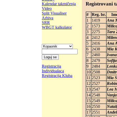
Registrovani t
Kalendar takmičenja
Video
Split Visualiser
#
Reg. br.
Ime
Arhiva
1
1419
Ana M
SRR
2
1573
Milic
WBGT kalkulator
3
2275
Tara 
4
2412
Milen
5
2416
Ana A
6
2438
Mia K
7
2460
Ivana
8
2479
Sofija
9
2484
Lenka
Registracija
Individualaca
10
2508
Dmitr
Registracija Kluba
11
2523
Mia S
12
2527
Robin
13
2547
Lea M
14
2548
Vanja
15
2549
Milic
16
2550
Natali
17
2551
Anđel