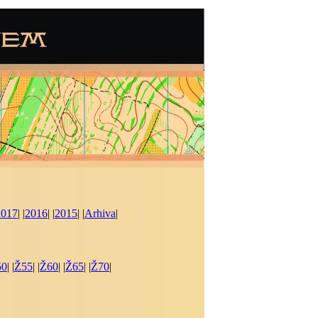
2017
| |
2016
| |
2015
| |
Arhiva
|
50
| |
Ž55
| |
Ž60
| |
Ž65
| |
Ž70
|