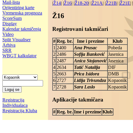
Mail-lista
|
Ž14
| |
Ž16
| |
Ž18-20
| |
Ž21A
| |
Ž21B
| |
Ž21E
| 
Orijentiring karte
Vremenska prognoza
Ž16
ScoreSum
Display
Registrovani takmičari
Kalendar takmičenja
Video
Split Visualiser
#
Reg. br.
Ime i prezime
Klub
Arhiva
1
2400
Ana Prusac
Pobeda
SRR
2
2486
Sofija Banković
Jasenica
WBGT kalkulator
3
2487
Anica Stojanović
Jasenica
4
2634
Tatić Natalija
DIF
5
2663
Prica Isidora
DMB
6
2727
Lidija Trivundza
Kopaonik
7
2728
Sara Laslo
Kopaonik
Aplikacije takmičara
Registracija
Individualaca
Registracija Kluba
#
Reg. br.
Ime i prezime
Klub