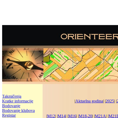
Takmičenja
Kratke informacije
|
Aktuelna godina
| |
2025
| |
Bodovanje
Bodovanje klubova
Registar
|
M12
| |
M14
| |
M16
| |
M18-20
| |
M21A
| |
M21