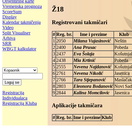
Orijentiring karte
Vremenska prognoza
Ž18
ScoreSum
Display
Registrovani takmičari
Kalendar takmičenja
Video
Split Visualiser
#
Reg. br.
Ime i prezime
Klub
Arhiva
1
2050
Milana Vujasinović
Neštin
SRR
2
2400
Ana Prusac
Pobeda
WBGT kalkulator
3
2437
Eva Šolaja
Košutnja
4
2438
Mia Krtinić
Pobeda
5
2555
Nevena Najdanović
Košutnja
6
2761
Nevena Nikolić
Jasenica
7
2766
Tara Stjepanović
Maslačak
8
2803
Eleonora Bodanović
Novi Sad
9
2844
Kalina Momcilovic
Jasenica
Registracija
Individualaca
Registracija Kluba
Aplikacije takmičara
#
Reg. br.
Ime i prezime
Klub