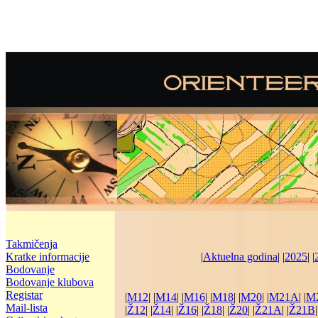
Takmičenja
Kratke informacije
|
Aktuelna godina
| |
2025
| |
Bodovanje
Bodovanje klubova
Registar
|
M12
| |
M14
| |
M16
| |
M18
| |
M20
| |
M21A
| |
M
Mail-lista
|
Ž12
| |
Ž14
| |
Ž16
| |
Ž18
| |
Ž20
| |
Ž21A
| |
Ž21B
|