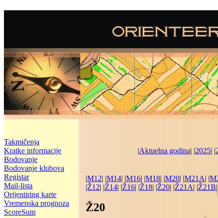
Takmičenja
Kratke informacije
|
Aktuelna godina
| |
2025
| |
Bodovanje
Bodovanje klubova
Registar
|
M12
| |
M14
| |
M16
| |
M18
| |
M20
| |
M21A
| |
M
Mail-lista
|
Ž12
| |
Ž14
| |
Ž16
| |
Ž18
| |
Ž20
| |
Ž21A
| |
Ž21B
|
Orijentiring karte
Vremenska prognoza
Ž20
ScoreSum