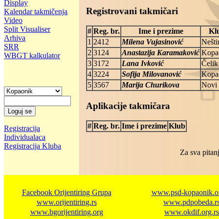
Display
Registrovani takmičari
Kalendar takmičenja
Video
Split Visualiser
#
Reg. br.
Ime i prezime
Kl
Arhiva
1
2412
Milena Vujasinović
Nešti
SRR
2
3124
Anastazija Karamaković
Kopa
WBGT kalkulator
3
3172
Lana Ivković
Čelik
4
3224
Sofija Milovanović
Kopa
5
3567
Marija Churikova
Novi
Aplikacije takmičara
#
Reg. br.
Ime i prezime
Klub
Registracija
Individualaca
Registracija Kluba
Za sva pitanj
Facebook Orijentiring Grupa
www.psd-kopaonik.or
www.orijentiring.rs
www.pdpobeda.r
www.bgorijentiring.org
www.okdif.org.rs