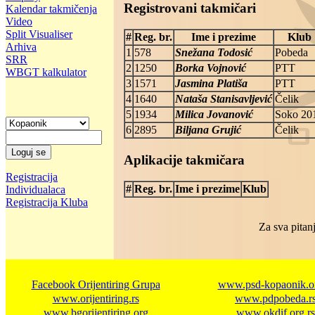
Registrovani takmičari
Kalendar takmičenja
Video
Split Visualiser
#
Reg. br.
Ime i prezime
Klub
Arhiva
1
578
Snežana Todosić
Pobeda
SRR
2
1250
Borka Vojnović
PTT
WBGT kalkulator
3
1571
Jasmina Platiša
PTT
4
1640
Nataša Stanisavljević
Čelik
5
1934
Milica Jovanović
Soko 20
6
2895
Biljana Grujić
Čelik
Aplikacije takmičara
Registracija
#
Reg. br.
Ime i prezime
Klub
Individualaca
Registracija Kluba
Za sva pitanj
Facebook Orijentiring Grupa
www.psd-kopaonik.or
www.orijentiring.rs
www.pdpobeda.r
www.bgorijentiring.org
www.okdif.org.rs