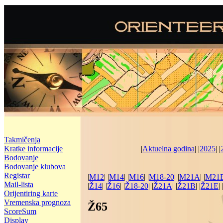
Takmičenja
Kratke informacije
|
Aktuelna godina
| |
2025
| |
Bodovanje
Bodovanje klubova
Registar
|
M12
| |
M14
| |
M16
| |
M18-20
| |
M21A
| |
M21
Mail-lista
|
Ž14
| |
Ž16
| |
Ž18-20
| |
Ž21A
| |
Ž21B
| |
Ž21E
| 
Orijentiring karte
Vremenska prognoza
Ž65
ScoreSum
Display