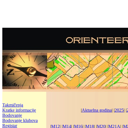
Takmičenja
Kratke informacije
|
Aktuelna godina
| |
2025
| |
Bodovanje
Bodovanje klubova
Registar
|
M12
| |
M14
| |
M16
| |
M18
| |
M20
| |
M21A
| |
M