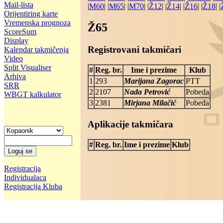
Mail-lista
|
M60
| |
M65
| |
M70
| |
Ž12
| |
Ž14
| |
Ž16
| |
Ž18
| |
Orijentiring karte
Vremenska prognoza
Ž65
ScoreSum
Display
Registrovani takmičari
Kalendar takmičenja
Video
Split Visualiser
#
Reg. br.
Ime i prezime
Klub
Arhiva
1
293
Marijana Zagorac
PTT
SRR
2
2107
Nada Petrović
Pobeda
WBGT kalkulator
3
2381
Mirjana Milačić
Pobeda
Aplikacije takmičara
#
Reg. br.
Ime i prezime
Klub
Registracija
Individualaca
Registracija Kluba