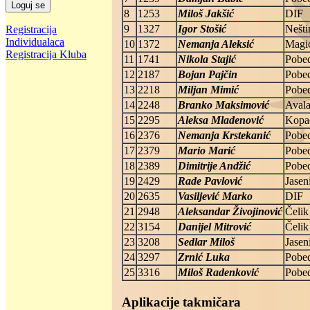
8
1253
Miloš Jakšić
DIF
9
1327
Igor Stošić
Nešti
Registracija
Individualaca
10
1372
Nemanja Aleksić
Magi
Registracija Kluba
11
1741
Nikola Stajić
Pobe
12
2187
Bojan Pajčin
Pobe
13
2218
Miljan Mimić
Pobe
14
2248
Branko Maksimović
Aval
15
2295
Aleksa Mladenović
Kopa
16
2376
Nemanja Krstekanić
Pobe
17
2379
Mario Marić
Pobe
18
2389
Dimitrije Andžić
Pobe
19
2429
Rade Pavlović
Jasen
20
2635
Vasiljević Marko
DIF
21
2948
Aleksandar Živojinović
Čelik
22
3154
Danijel Mitrović
Čelik
23
3208
Sedlar Miloš
Jasen
24
3297
Zrnić Luka
Pobe
25
3316
Miloš Radenković
Pobe
Aplikacije takmičara