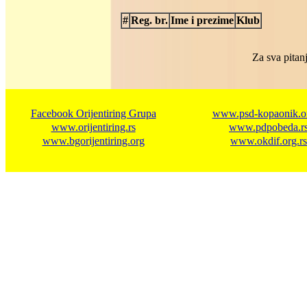
#
Reg. br.
Ime i prezime
Klub
Za sva pitanj
Facebook Orijentiring Grupa
www.psd-kopaonik.or
www.orijentiring.rs
www.pdpobeda.r
www.bgorijentiring.org
www.okdif.org.rs