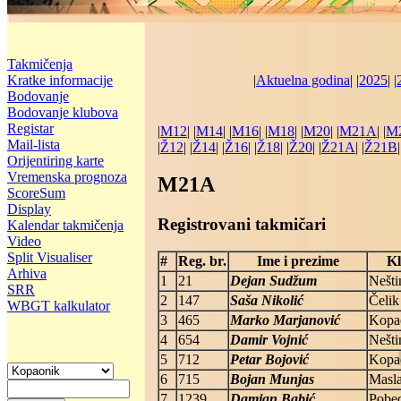
Takmičenja
Kratke informacije
|
Aktuelna godina
| |
2025
| |
Bodovanje
Bodovanje klubova
Registar
|
M12
| |
M14
| |
M16
| |
M18
| |
M20
| |
M21A
| |
M
Mail-lista
|
Ž12
| |
Ž14
| |
Ž16
| |
Ž18
| |
Ž20
| |
Ž21A
| |
Ž21B
|
Orijentiring karte
Vremenska prognoza
M21A
ScoreSum
Display
Registrovani takmičari
Kalendar takmičenja
Video
Split Visualiser
#
Reg. br.
Ime i prezime
K
Arhiva
1
21
Dejan Sudžum
Nešti
SRR
2
147
Saša Nikolić
Čelik
WBGT kalkulator
3
465
Marko Marjanović
Kopa
4
654
Damir Vojnić
Nešti
5
712
Petar Bojović
Kopa
6
715
Bojan Munjas
Masl
7
1239
Damjan Babić
Pobe