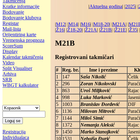
Takmičenja
Kratke informacije
|
Aktuelna godina
| |
2025
| |
Bodovanje
Bodovanje klubova
Registar
|
M12
| |
M14
| |
M16
| |
M18-20
| |
M21A
| |
M21
Mail-lista
|
Ž16
| |
Ž18-20
| |
Ž21A
| |
Ž21B
| |
Ž21E
| |
Ž35
| 
Orijentiring karte
Vremenska prognoza
M21B
ScoreSum
Display
Registrovani takmičari
Kalendar takmičenja
Video
Split Visualiser
#
Reg. br.
Ime i prezime
Kl
Arhiva
1
147
Saša Nikolić
Čelik
SRR
2
296
Zoran Nikolovski
Parać
WBGT kalkulator
3
863
Uroš Miljković
Rajac
4
998
Luka Marković
Jaseni
5
1003
Branislav Đorđević
DIF
6
1136
Milovan Mitrović
Parać
7
1144
Miloš Simić
Parać
8
1372
Nemanja Aleksić
Rajac
9
1450
Marko Stanojković
Jaseni
Registracija
Individualaca
10
1531
Nebojša Đurić
Čelik