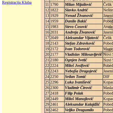
Registracija Kluba
11
1790
Milan Mijailović
Čelik
12
1822
Slavko Andrić
Nešti
13
1929
Nenad Živanović
Jaseni
14
1959
Danilo Bakić
Pobe
15
1983
Stevo Ćosović
Avala
16
2031
Andreja Živanović
Jaseni
17
2049
Aleksandar Vijatović
Čelik
18
2143
Stefan Zdravković
Pobe
19
2172
Ivan Todorović
Magi
20
2177
Vladislav Milosavljević
Novi 
21
2180
Ognjen Ivetić
Novi 
22
2224
Miloš Josifović
Pobe
23
2243
Nebojša Dragojević
Jaseni
24
2250
Srđan Tomić
DIF
25
2296
Luka Ivanišević
Kopa
26
2300
Vladimir Ćirović
Masla
27
2418
Filip Polak
Pobe
28
2449
Miloš Manojlović
Kopa
29
2461
Aleksandar Kalajdžić
Pobe
30
2462
Veljko Dragumilo
Pobe