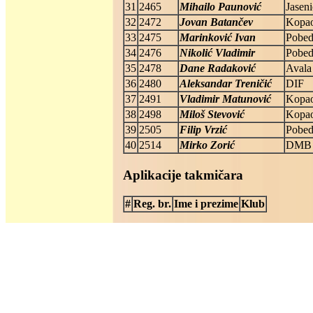
31
2465
Mihailo Paunović
Jaseni
32
2472
Jovan Batančev
Kopa
33
2475
Marinković Ivan
Pobe
34
2476
Nikolić Vladimir
Pobe
35
2478
Dane Radaković
Avala
36
2480
Aleksandar Treničić
DIF
37
2491
Vladimir Matunović
Kopa
38
2498
Miloš Stevović
Kopa
39
2505
Filip Vrzić
Pobe
40
2514
Mirko Zorić
DMB
Aplikacije takmičara
#
Reg. br.
Ime i prezime
Klub