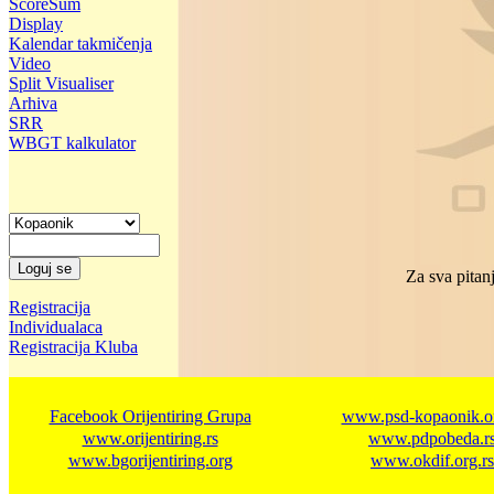
ScoreSum
Display
Kalendar takmičenja
Video
Split Visualiser
Arhiva
SRR
WBGT kalkulator
Za sva pitanj
Registracija
Individualaca
Registracija Kluba
Facebook Orijentiring Grupa
www.psd-kopaonik.or
www.orijentiring.rs
www.pdpobeda.r
www.bgorijentiring.org
www.okdif.org.rs