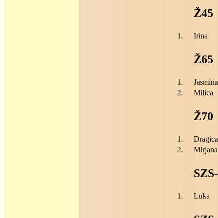
Ž45
1.
Irina
Ž65
1.
Jasmina
2.
Milica
Ž70
1.
Dragica
2.
Mirjana
SZS
1.
Luka