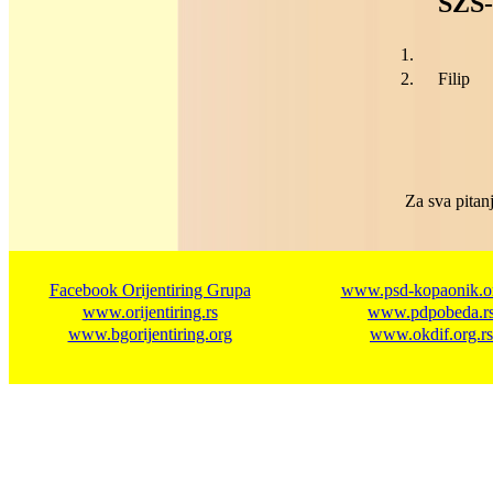
SZS
1.
2.
Filip
Za sva pitanj
Facebook Orijentiring Grupa
www.psd-kopaonik.or
www.orijentiring.rs
www.pdpobeda.r
www.bgorijentiring.org
www.okdif.org.rs