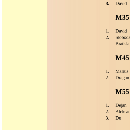
8.
David
M35
1.
David
2.
Slobod
Bratisla
M45
1.
Marius
2.
Dragan
M55
1.
Dejan
2.
Aleksan
3.
Du