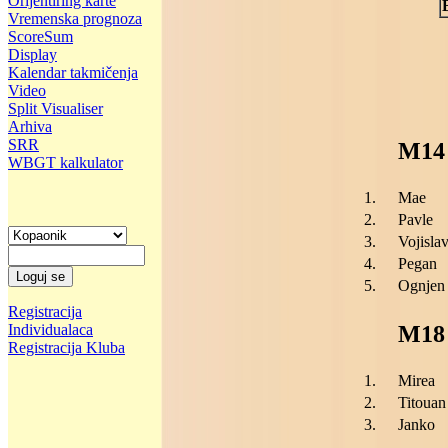
Orijentiring karte
Vremenska prognoza
ScoreSum
Display
Kalendar takmičenja
Video
Split Visualiser
Arhiva
SRR
M14
WBGT kalkulator
1.
Mae
2.
Pavle
3.
Vojisla
4.
Pegan
5.
Ognjen
Registracija
Individualaca
M18
Registracija Kluba
1.
Mirea
2.
Titouan
3.
Janko