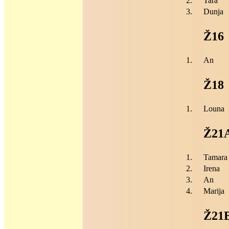
2.
Tara
3.
Dunja
Ž16
1.
An
Ž18
1.
Louna
Ž21
1.
Tamara
2.
Irena
3.
An
4.
Marija
Ž21