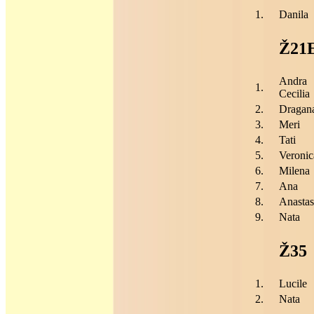
1.
Danila
Ž21
Andra
1.
Cecilia
2.
Dragan
3.
Meri
4.
Tati
5.
Veronic
6.
Milena
7.
Ana
8.
Anastas
9.
Nata
Ž35
1.
Lucile
2.
Nata