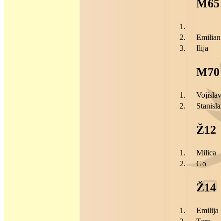
M65
1.
2.
Emilian
3.
Ilija
M70
1.
Vojisla
2.
Stanisl
Ž12
1.
Milica
2.
Go
Ž14
1.
Emilija