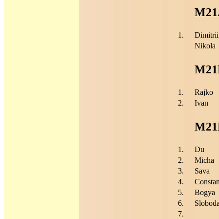
M21
1.
Dimitrii
Nikola
M21
1.
Rajko
2.
Ivan
M21
1.
Du
2.
Micha
3.
Sava
4.
Constan
5.
Bogya
6.
Slobod
7.