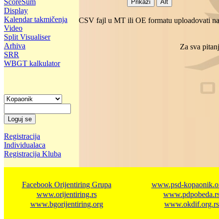
ScoreSum
Display
Kalendar takmičenja
CSV fajl u MT ili OE formatu uploadovati na 
Video
Split Visualiser
Arhiva
Za sva pitanj
SRR
WBGT kalkulator
Registracija
Individualaca
Registracija Kluba
Facebook Orijentiring Grupa
www.psd-kopaonik.or
www.orijentiring.rs
www.pdpobeda.r
www.bgorijentiring.org
www.okdif.org.rs