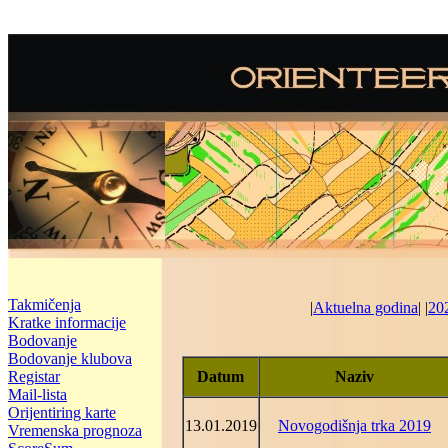
Takmičenja
|
Aktuelna godina
| |
20
Kratke informacije
Bodovanje
Bodovanje klubova
Registar
Datum
Naziv
Mail-lista
Orijentiring karte
13.01.2019
Novogodišnja trka 2019
Vremenska prognoza