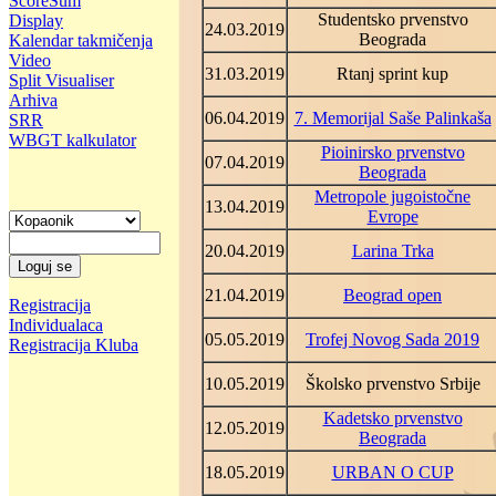
ScoreSum
Studentsko prvenstvo
Display
24.03.2019
Beograda
Kalendar takmičenja
Video
31.03.2019
Rtanj sprint kup
Split Visualiser
Arhiva
06.04.2019
7. Memorijal Saše Palinkaša
SRR
WBGT kalkulator
Pioinirsko prvenstvo
07.04.2019
Beograda
Metropole jugoistočne
13.04.2019
Evrope
20.04.2019
Larina Trka
21.04.2019
Beograd open
Registracija
Individualaca
05.05.2019
Trofej Novog Sada 2019
Registracija Kluba
10.05.2019
Školsko prvenstvo Srbije
Kadetsko prvenstvo
12.05.2019
Beograda
18.05.2019
URBAN O CUP