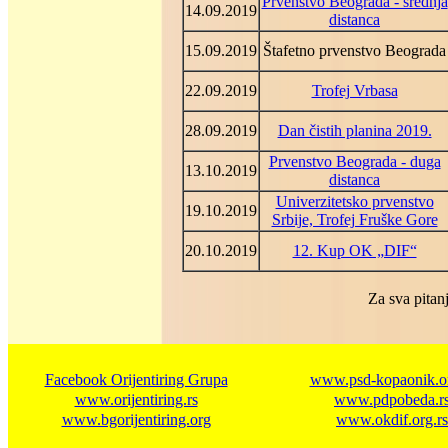
Prvenstvo Beograda - srednja
14.09.2019
distanca
15.09.2019
Štafetno prvenstvo Beograda
22.09.2019
Trofej Vrbasa
28.09.2019
Dan čistih planina 2019.
Prvenstvo Beograda - duga
13.10.2019
distanca
Univerzitetsko prvenstvo
19.10.2019
Srbije, Trofej Fruške Gore
20.10.2019
12. Kup OK „DIF“
Za sva pitanj
Facebook Orijentiring Grupa
www.psd-kopaonik.or
www.orijentiring.rs
www.pdpobeda.r
www.bgorijentiring.org
www.okdif.org.rs