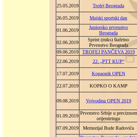
25.05.2019
Trofej Beograda
26.05.2019
Majski sportski dan
Juniorsko prvenstvo
01.06.2019
Beograda
Sprint (miks) štafetno
02.06.2019
Prvenstvo Beograda
09.06.2019
TROFEJ PANČEVA 2019
22.06.2019
22. „PTT KUP“
17.07.2019
Kopaonik OPEN
22.07.2019
KOPKO O KAMP
09.08.2019
Vojvodina OPEN 2019
Prvenstvo Srbije u preciznom
01.09.2019
orijentiringu
07.09.2019
Memorijal Bude Radovića